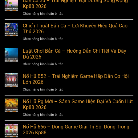
Bắn Cá 3d – Trải Nghiệm Đại Dương Sống Động
Nhất
Ăn
Thao
Kp88 2026
Năm
Xu
Phỏng
2026
ở
Chức năng bình luận bị tắt
Trải
Sống
Bắn
Nghiệm
Động
Cá
Chiến Thuật Bắn Cá – Lời Khuyên Hiệu Quả Cao
Hấp
2026
3d
Dẫn
Thủ 2026
–
Cơ
ở
Chức năng bình luận bị tắt
Trải
Hội
Chiến
Nghiệm
Thưởng
Thuật
Luật Chơi Bắn Cá – Hướng Dẫn Chi Tiết Và Đầy
Đại
2026
Bắn
Dương
Đủ 2026
Cá
Sống
ở
Chức năng bình luận bị tắt
–
Động
Luật
Lời
Kp88
Chơi
Nổ Hũ B52 – Trải Nghiệm Game Hấp Dẫn Cơ Hội
Khuyên
2026
Bắn
Hiệu
Lớn 2026
Cá
Quả
ở
Chức năng bình luận bị tắt
–
Cao
Nổ
Hướng
Thủ
Hũ
Nổ Hũ Pg Mới – Sảnh Game Hiện Đại Và Cuốn Hút
Dẫn
2026
B52
Chi
Kp88 2026
–
Tiết
ở
Chức năng bình luận bị tắt
Trải
Và
Nổ
Nghiệm
Đầy
Hũ
Nổ Hũ 666 – Dòng Game Giải Trí Sôi Động Trong
Game
Đủ
Pg
Hấp
2026 Kp88
2026
Mới
Dẫn