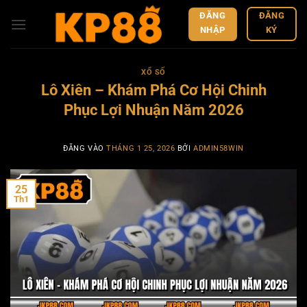
Bỏ
ĐĂNG
ĐĂNG
qua
NHẬP
KÝ
nội
dung
XỔ SỐ
Lô Xiên – Khám Phá Cơ Hội Chinh
Phục Lợi Nhuận Năm 2026
ĐĂNG VÀO
THÁNG 1 25, 2026
BỞI
ADMIN58WIN
25
Th1