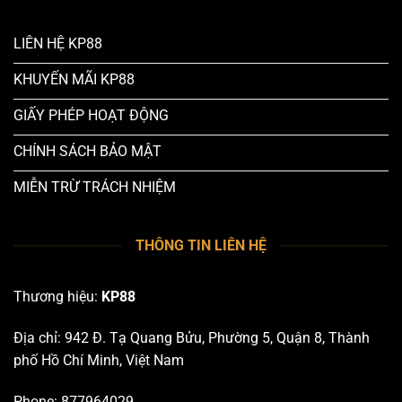
LIÊN HỆ KP88
KHUYẾN MÃI KP88
GIẤY PHÉP HOẠT ĐỘNG
CHÍNH SÁCH BẢO MẬT
MIỄN TRỪ TRÁCH NHIỆM
THÔNG TIN LIÊN HỆ
Thương hiệu:
KP88
Địa chỉ: 942 Đ. Tạ Quang Bửu, Phường 5, Quận 8, Thành
phố Hồ Chí Minh, Việt Nam
Phone: 877964029