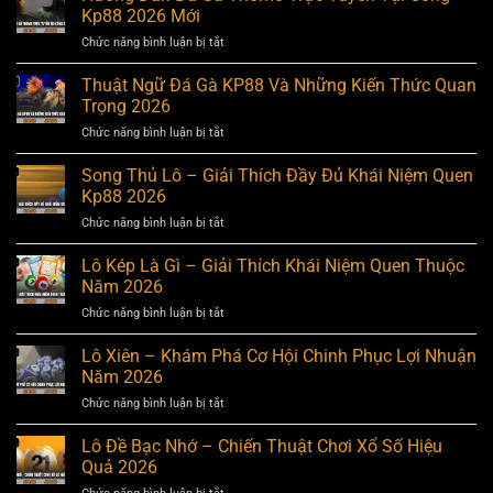
Đá
Kịch
Kp88 2026 Mới
Gà
Tính
ở
Chức năng bình luận bị tắt
Cựa
Tại
Hướng
Sắt
Kp88
Dẫn
Thuật Ngữ Đá Gà KP88 Và Những Kiến Thức Quan
2026
Năm
Đá
Và
Trọng 2026
2026
Gà
Mẹo
ở
Chức năng bình luận bị tắt
Thomo
Cược
Thuật
Trực
Dễ
Ngữ
Song Thủ Lô – Giải Thích Đầy Đủ Khái Niệm Quen
Tuyến
Thắng
Đá
Tại
Kp88 2026
Lớn
Gà
Cổng
ở
Chức năng bình luận bị tắt
KP88
Kp88
Song
Và
2026
Thủ
Lô Kép Là Gì – Giải Thích Khái Niệm Quen Thuộc
Những
Mới
Lô
Kiến
Năm 2026
–
Thức
ở
Chức năng bình luận bị tắt
Giải
Quan
Lô
Thích
Trọng
Kép
Lô Xiên – Khám Phá Cơ Hội Chinh Phục Lợi Nhuận
Đầy
2026
Là
Đủ
Năm 2026
Gì
Khái
ở
Chức năng bình luận bị tắt
–
Niệm
Lô
Giải
Quen
Xiên
Lô Đề Bạc Nhớ – Chiến Thuật Chơi Xổ Số Hiệu
Thích
Kp88
–
Khái
Quả 2026
2026
Khám
Niệm
ở