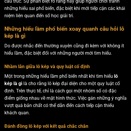
cấu trúc. Sự phân biệt rõ ràng này giúp người chơi tránh
những hiểu sai phổ biến, đặc biệt khi mới tiếp cận các khái
niệm liên quan đến số học giải trí.
Những hiểu lầm phổ biến xoay quanh câu hỏi lô
kép là gì
Do được nhắc đến thường xuyên cũng đi kèm với không ít
hiểu lầm, đặc biệt đối với những người mới tìm hiểu.
Nhầm lẫn giữa lô kép và quy luật cố định
Một trong những hiểu lầm phổ biến nhất khi tìm hiểu
lô
kép là gì
là cho rằng lô kép đại diện cho một quy luật cố
định. Trên thực tế, chỉ là cách gọi một nhóm số có đặc
điểm giống nhau về mặt hình thức. Việc gán những ý nghĩa
vượt quá bản chất có thể dẫn đến cách tiếp cận thiếu
khách quan.
Đánh đồng lô kép với kết quả chắc chắn