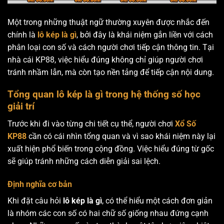
Một trong những thuật ngữ thường xuyên được nhắc đến
chính là
lô kép là gì
, bởi đây là khái niệm gắn liền với cách
phân loại con số và cách người chơi tiếp cận thông tin. Tại
nhà cái KP88, việc hiểu đúng không chỉ giúp người chơi
tránh nhầm lẫn, mà còn tạo nền tảng để tiếp cận nội dung.
Tổng quan lô kép là gì trong hệ thống số học
giải trí
Trước khi đi vào từng chi tiết cụ thể, người chơi
Xổ Số
KP88
cần có cái nhìn tổng quan và vì sao khái niệm này lại
xuất hiện phổ biến trong cộng đồng. Việc hiểu đúng từ gốc
sẽ giúp tránh những cách diễn giải sai lệch.
Định nghĩa cơ bản
Khi đặt câu hỏi
lô kép là gì
, có thể hiểu một cách đơn giản
là nhóm các con số có hai chữ số giống nhau đứng cạnh