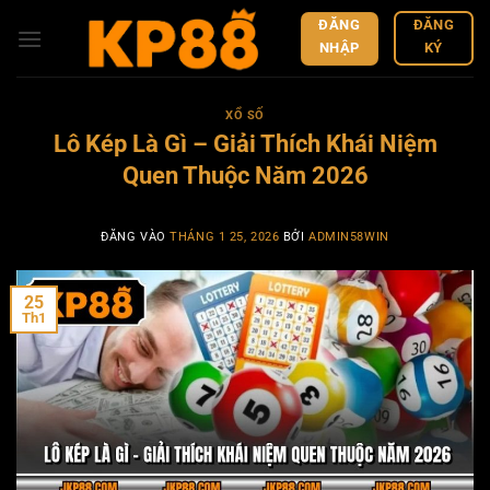
Bỏ
ĐĂNG
ĐĂNG
qua
NHẬP
KÝ
nội
dung
XỔ SỐ
Lô Kép Là Gì – Giải Thích Khái Niệm
Quen Thuộc Năm 2026
ĐĂNG VÀO
THÁNG 1 25, 2026
BỞI
ADMIN58WIN
25
Th1