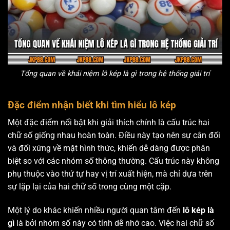
Tổng quan về khái niệm lô kép là gì trong hệ thống giải trí
Đặc điểm nhận biết khi tìm hiểu lô kép
Một đặc điểm nổi bật khi giải thích chính là cấu trúc hai
chữ số giống nhau hoàn toàn. Điều này tạo nên sự cân đối
và đối xứng về mặt hình thức, khiến dễ dàng được phân
biệt so với các nhóm số thông thường. Cấu trúc này không
phụ thuộc vào thứ tự hay vị trí xuất hiện, mà chỉ dựa trên
sự lặp lại của hai chữ số trong cùng một cặp.
Một lý do khác khiến nhiều người quan tâm đến
lô kép là
gì
là bởi nhóm số này có tính dễ nhớ cao. Việc hai chữ số