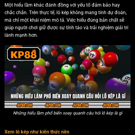
Một hiểu lầm khác đánh đồng với yếu tố đảm bảo hay
chắc chắn. Trên thực tế, lô kép không mang tính dự đoán,
mà chỉ một khái niệm mô tả. Việc hiểu đúng bản chất sẽ
giúp người chơi giữ được sự tỉnh táo và trải nghiệm giải trí
lành mạnh hơn.
Những hiểu lầm phổ biến xoay quanh câu hỏi lô kép là gì
Xem lô kép như kiến thức nền