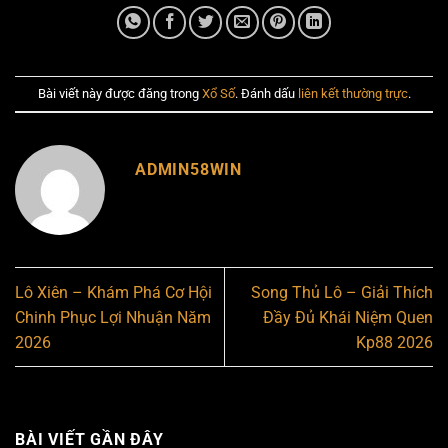
Bài viết này được đăng trong
Xổ Số
. Đánh dấu
liên kết thường trực
.
ADMIN58WIN
Lô Xiên – Khám Phá Cơ Hội
Song Thủ Lô – Giải Thích
Chinh Phục Lợi Nhuận Năm
Đầy Đủ Khái Niệm Quen
2026
Kp88 2026
BÀI VIẾT GẦN ĐÂY