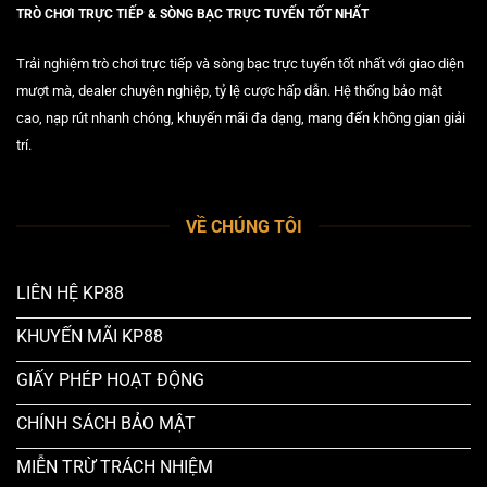
TRÒ CHƠI TRỰC TIẾP & SÒNG BẠC TRỰC TUYẾN TỐT NHẤT
Trải nghiệm trò chơi trực tiếp và sòng bạc trực tuyến tốt nhất với giao diện
mượt mà, dealer chuyên nghiệp, tỷ lệ cược hấp dẫn. Hệ thống bảo mật
cao, nạp rút nhanh chóng, khuyến mãi đa dạng, mang đến không gian giải
trí.
VỀ CHÚNG TÔI
LIÊN HỆ KP88
KHUYẾN MÃI KP88
GIẤY PHÉP HOẠT ĐỘNG
CHÍNH SÁCH BẢO MẬT
MIỄN TRỪ TRÁCH NHIỆM