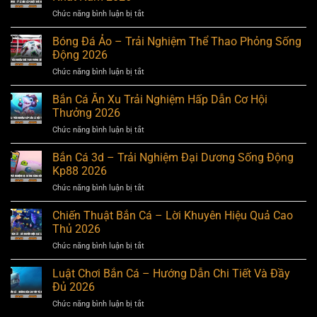
–
Chiến
ở
Chức năng bình luận bị tắt
Chiến
Thuật
Kèo
Lược
Đặt
Châu
Bóng Đá Ảo – Trải Nghiệm Thể Thao Phỏng Sống
Cược
2026
Âu
Độc
Động 2026
KP88
Đáo
ở
Chức năng bình luận bị tắt
–
Tại
Bóng
Tỷ
KP88
Đá
Bắn Cá Ăn Xu Trải Nghiệm Hấp Dẫn Cơ Hội
Lệ
2026
Ảo
Kèo
Thưởng 2026
–
Cập
ở
Chức năng bình luận bị tắt
Trải
Nhật
Bắn
Nghiệm
Mới
Cá
Bắn Cá 3d – Trải Nghiệm Đại Dương Sống Động
Thể
Nhất
Ăn
Thao
Kp88 2026
Năm
Xu
Phỏng
2026
ở
Chức năng bình luận bị tắt
Trải
Sống
Bắn
Nghiệm
Động
Cá
Chiến Thuật Bắn Cá – Lời Khuyên Hiệu Quả Cao
Hấp
2026
3d
Dẫn
Thủ 2026
–
Cơ
ở
Chức năng bình luận bị tắt
Trải
Hội
Chiến
Nghiệm
Thưởng
Thuật
Luật Chơi Bắn Cá – Hướng Dẫn Chi Tiết Và Đầy
Đại
2026
Bắn
Dương
Đủ 2026
Cá
Sống
ở
Chức năng bình luận bị tắt
–
Động
Luật