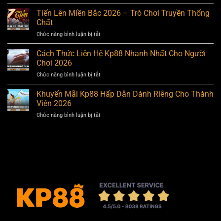
Tiến
Quyền
Cùng
Lên
Tiến Lên Miền Bắc 2026 – Trò Chơi Truyền Thống
Lợi
2026
Miền
Của
Chất
Nam
Bạn
ở
Chức năng bình luận bị tắt
–
2026
Tiến
Trò
Lên
Cách Thức Liên Hệ Kp88 Nhanh Nhất Cho Người
Chơi
Miền
Dân
Chơi 2026
Bắc
Gian
ở
Chức năng bình luận bị tắt
2026
Yêu
Cách
–
Thích
Thức
Khuyến Mãi Kp88 Hấp Dẫn Dành Riêng Cho Thành
Trò
2026
Liên
Chơi
Viên 2026
Hệ
Truyền
ở
Chức năng bình luận bị tắt
Kp88
Thống
Khuyến
Nhanh
Chất
Mãi
Nhất
Kp88
Cho
Hấp
Người
Dẫn
Chơi
Dành
2026
Riêng
Cho
Thành
Viên
2026