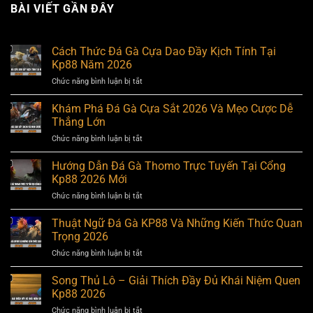
BÀI VIẾT GẦN ĐÂY
Cách Thức Đá Gà Cựa Dao Đầy Kịch Tính Tại
Kp88 Năm 2026
ở
Chức năng bình luận bị tắt
Cách
Thức
Khám Phá Đá Gà Cựa Sắt 2026 Và Mẹo Cược Dễ
Đá
Thắng Lớn
Gà
ở
Chức năng bình luận bị tắt
Cựa
Khám
Dao
Phá
Hướng Dẫn Đá Gà Thomo Trực Tuyến Tại Cổng
Đầy
Đá
Kịch
Kp88 2026 Mới
Gà
Tính
ở
Chức năng bình luận bị tắt
Cựa
Tại
Hướng
Sắt
Kp88
Dẫn
Thuật Ngữ Đá Gà KP88 Và Những Kiến Thức Quan
2026
Năm
Đá
Và
Trọng 2026
2026
Gà
Mẹo
ở
Chức năng bình luận bị tắt
Thomo
Cược
Thuật
Trực
Dễ
Ngữ
Song Thủ Lô – Giải Thích Đầy Đủ Khái Niệm Quen
Tuyến
Thắng
Đá
Tại
Kp88 2026
Lớn
Gà
Cổng
ở
Chức năng bình luận bị tắt
KP88