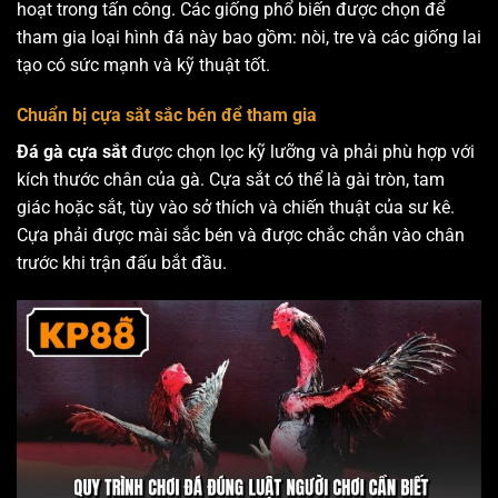
hoạt trong tấn công. Các giống phổ biến được chọn để
tham gia loại hình đá này bao gồm: nòi, tre và các giống lai
tạo có sức mạnh và kỹ thuật tốt.
Chuẩn bị cựa sắt sắc bén để tham gia
Đá gà cựa sắt
được chọn lọc kỹ lưỡng và phải phù hợp với
kích thước chân của gà. Cựa sắt có thể là gài tròn, tam
giác hoặc sắt, tùy vào sở thích và chiến thuật của sư kê.
Cựa phải được mài sắc bén và được chắc chắn vào chân
trước khi trận đấu bắt đầu.