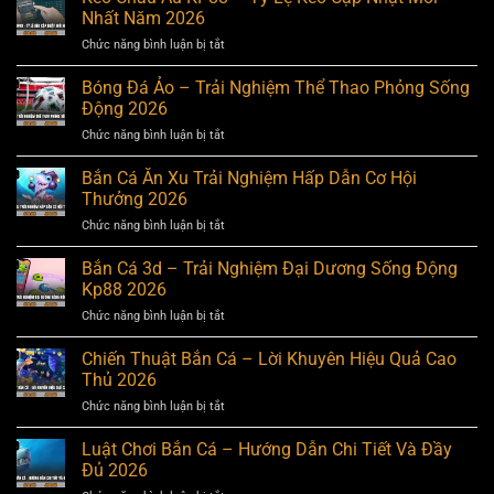
Phạt
Và
Nhất Năm 2026
2026
–
Chiến
ở
Chức năng bình luận bị tắt
Chiến
Thuật
Kèo
Lược
Đặt
Châu
Bóng Đá Ảo – Trải Nghiệm Thể Thao Phỏng Sống
Cược
2026
Âu
Độc
Động 2026
KP88
Đáo
ở
Chức năng bình luận bị tắt
–
Tại
Bóng
Tỷ
KP88
Đá
Bắn Cá Ăn Xu Trải Nghiệm Hấp Dẫn Cơ Hội
Lệ
2026
Ảo
Kèo
Thưởng 2026
–
Cập
ở
Chức năng bình luận bị tắt
Trải
Nhật
Bắn
Nghiệm
Mới
Cá
Bắn Cá 3d – Trải Nghiệm Đại Dương Sống Động
Thể
Nhất
Ăn
Thao
Kp88 2026
Năm
Xu
Phỏng
2026
ở
Chức năng bình luận bị tắt
Trải
Sống
Bắn
Nghiệm
Động
Cá
Chiến Thuật Bắn Cá – Lời Khuyên Hiệu Quả Cao
Hấp
2026
3d
Dẫn
Thủ 2026
–
Cơ
ở
Chức năng bình luận bị tắt
Trải
Hội
Chiến
Nghiệm
Thưởng
Thuật
Luật Chơi Bắn Cá – Hướng Dẫn Chi Tiết Và Đầy
Đại
2026
Bắn
Dương
Đủ 2026
Cá
Sống