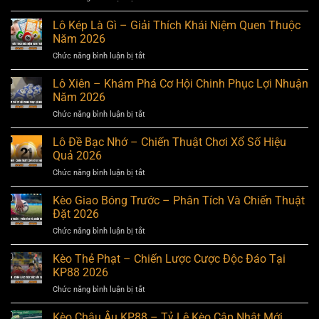
Kp88
Song
Và
2026
Thủ
Lô Kép Là Gì – Giải Thích Khái Niệm Quen Thuộc
Những
Mới
Lô
Kiến
Năm 2026
–
Thức
ở
Chức năng bình luận bị tắt
Giải
Quan
Lô
Thích
Trọng
Kép
Lô Xiên – Khám Phá Cơ Hội Chinh Phục Lợi Nhuận
Đầy
2026
Là
Đủ
Năm 2026
Gì
Khái
ở
Chức năng bình luận bị tắt
–
Niệm
Lô
Giải
Quen
Xiên
Lô Đề Bạc Nhớ – Chiến Thuật Chơi Xổ Số Hiệu
Thích
Kp88
–
Khái
Quả 2026
2026
Khám
Niệm
ở
Chức năng bình luận bị tắt
Phá
Quen
Lô
Cơ
Thuộc
Đề
Kèo Giao Bóng Trước – Phân Tích Và Chiến Thuật
Hội
Năm
Bạc
Chinh
Đặt 2026
2026
Nhớ
Phục
ở
Chức năng bình luận bị tắt
–
Lợi
Kèo
Chiến
Nhuận
Giao
Kèo Thẻ Phạt – Chiến Lược Cược Độc Đáo Tại
Thuật
Năm
Bóng
Chơi
KP88 2026
2026
Trước
Xổ
ở
Chức năng bình luận bị tắt
–
Số
Kèo
Phân
Hiệu
Thẻ
Kèo Châu Âu KP88 – Tỷ Lệ Kèo Cập Nhật Mới
Tích
Quả