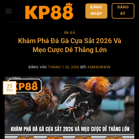
Bỏ
ĐĂNG
ĐĂNG
qua
NHẬP
KÝ
nội
dung
ĐÁ GÀ
Khám Phá Đá Gà Cựa Sắt 2026 Và
Mẹo Cược Dễ Thắng Lớn
ĐĂNG VÀO
THÁNG 1 25, 2026
BỞI
ADMIN58WIN
25
Th1