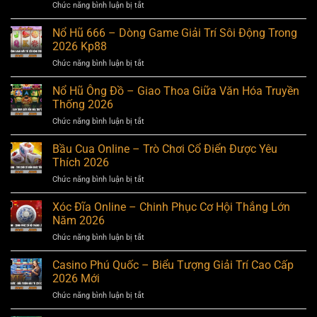
ở
Chức năng bình luận bị tắt
Trải
Và
Nổ
Nghiệm
Đầy
Hũ
Nổ Hũ 666 – Dòng Game Giải Trí Sôi Động Trong
Game
Đủ
Pg
Hấp
2026 Kp88
2026
Mới
Dẫn
ở
Chức năng bình luận bị tắt
–
Cơ
Nổ
Sảnh
Hội
Hũ
Nổ Hũ Ông Đồ – Giao Thoa Giữa Văn Hóa Truyền
Game
Lớn
666
Hiện
Thống 2026
2026
–
Đại
ở
Chức năng bình luận bị tắt
Dòng
Và
Nổ
Game
Cuốn
Hũ
Bầu Cua Online – Trò Chơi Cổ Điển Được Yêu
Giải
Hút
Ông
Trí
Thích 2026
Kp88
Đồ
Sôi
2026
ở
Chức năng bình luận bị tắt
–
Động
Bầu
Giao
Trong
Cua
Xóc Đĩa Online – Chinh Phục Cơ Hội Thắng Lớn
Thoa
2026
Online
Giữa
Năm 2026
Kp88
–
Văn
ở
Chức năng bình luận bị tắt
Trò
Hóa
Xóc
Chơi
Truyền
Đĩa
Casino Phú Quốc – Biểu Tượng Giải Trí Cao Cấp
Cổ
Thống
Online
Điển
2026 Mới
2026
–
Được
ở
Chức năng bình luận bị tắt
Chinh
Yêu
Casino
Phục
Thích