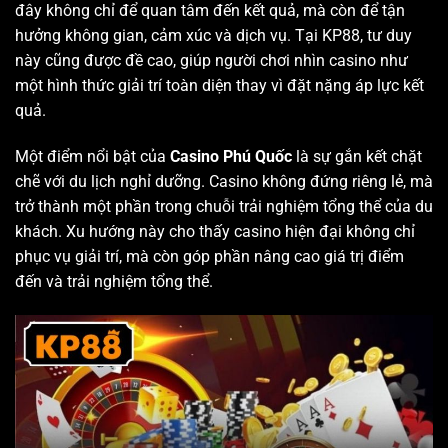
đây không chỉ để quan tâm đến kết quả, mà còn để tận
hưởng không gian, cảm xúc và dịch vụ. Tại KP88, tư duy
này cũng được đề cao, giúp người chơi nhìn casino như
một hình thức giải trí toàn diện thay vì đặt nặng áp lực kết
quả.
Một điểm nổi bật của
Casino Phú Quốc
là sự gắn kết chặt
chẽ với du lịch nghỉ dưỡng. Casino không đứng riêng lẻ, mà
trở thành một phần trong chuỗi trải nghiệm tổng thể của du
khách. Xu hướng này cho thấy casino hiện đại không chỉ
phục vụ giải trí, mà còn góp phần nâng cao giá trị điểm
đến và trải nghiệm tổng thể.