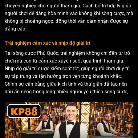
chuyên nghiệp cho người tham gia. Cách bố trí hợp lý giúp
người chơi dễ dàng hòa mình vào không khí sòng cược, mà
không bị choáng ngợp, đồng thời vẫn cảm nhận được sự
đẳng cấp.
Trải nghiệm cảm xúc và nhịp độ giải trí
Tại sòng cược Phú Quốc, trải nghiệm không chỉ đến từ trò
chơi mà còn từ cảm xúc xuyên suốt quá trình tham gia.
Nhịp độ giải trí được kiểm soát tốt, giúp người chơi duy trì
sự tập trung và tận hưởng trọn vẹn từng khoảnh khắc.
Chính sự cân bằng giữa kịch tính và thư giãn đã tạo nên
dấu ấn riêng trong lòng nhiều người yêu thích sòng cược,.