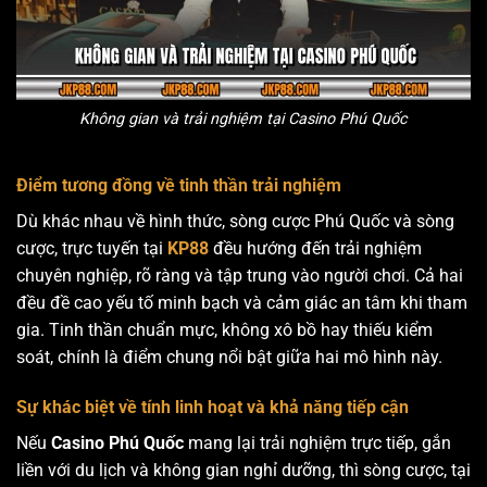
Không gian và trải nghiệm tại Casino Phú Quốc
Điểm tương đồng về tinh thần trải nghiệm
Dù khác nhau về hình thức, sòng cược Phú Quốc và sòng
cược, trực tuyến tại
KP88
đều hướng đến trải nghiệm
chuyên nghiệp, rõ ràng và tập trung vào người chơi. Cả hai
đều đề cao yếu tố minh bạch và cảm giác an tâm khi tham
gia. Tinh thần chuẩn mực, không xô bồ hay thiếu kiểm
soát, chính là điểm chung nổi bật giữa hai mô hình này.
Sự khác biệt về tính linh hoạt và khả năng tiếp cận
Nếu
Casino Phú Quốc
mang lại trải nghiệm trực tiếp, gắn
liền với du lịch và không gian nghỉ dưỡng, thì sòng cược, tại