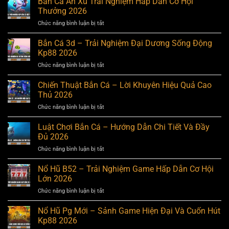
Bắn Cá Ăn Xu Trải Nghiệm Hấp Dẫn Cơ Hội
2026
Ảo
Kèo
Thưởng 2026
–
Cập
ở
Chức năng bình luận bị tắt
Trải
Nhật
Bắn
Nghiệm
Mới
Cá
Bắn Cá 3d – Trải Nghiệm Đại Dương Sống Động
Thể
Nhất
Ăn
Thao
Kp88 2026
Năm
Xu
Phỏng
2026
ở
Chức năng bình luận bị tắt
Trải
Sống
Bắn
Nghiệm
Động
Cá
Chiến Thuật Bắn Cá – Lời Khuyên Hiệu Quả Cao
Hấp
2026
3d
Dẫn
Thủ 2026
–
Cơ
ở
Chức năng bình luận bị tắt
Trải
Hội
Chiến
Nghiệm
Thưởng
Thuật
Luật Chơi Bắn Cá – Hướng Dẫn Chi Tiết Và Đầy
Đại
2026
Bắn
Dương
Đủ 2026
Cá
Sống
ở
Chức năng bình luận bị tắt
–
Động
Luật
Lời
Kp88
Chơi
Nổ Hũ B52 – Trải Nghiệm Game Hấp Dẫn Cơ Hội
Khuyên
2026
Bắn
Hiệu
Lớn 2026
Cá
Quả
ở
Chức năng bình luận bị tắt
–
Cao
Nổ
Hướng
Thủ
Hũ
Nổ Hũ Pg Mới – Sảnh Game Hiện Đại Và Cuốn Hút
Dẫn
2026
B52
Chi
Kp88 2026
–
Tiết