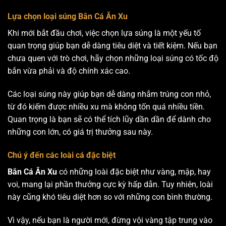
Lựa chọn loại súng Bắn Cá Ăn Xu
Khi mới bắt đầu chơi, việc chọn lựa súng là một yếu tố
quan trọng giúp bạn dễ dàng tiêu diệt và tiết kiệm. Nếu bạn
chưa quen với trò chơi, hãy chọn những loại súng có tốc độ
bắn vừa phải và độ chính xác cao.
Các loại súng này giúp bạn dễ dàng nhắm trúng con nhỏ,
từ đó kiếm được nhiều xu mà không tốn quá nhiều tiền.
Quan trọng là bạn sẽ có thể tích lũy dần dần để dành cho
những con lớn, có giá trị thưởng sau này.
Chú ý đến các loài cá đặc biệt
Bắn Cá Ăn Xu
có những loài đặc biệt như vàng, mập, hay
voi, mang lại phần thưởng cực kỳ hấp dẫn. Tuy nhiên, loài
này cũng khó tiêu diệt hơn so với những con bình thường.
Vì vậy, nếu bạn là người mới, đừng vội vàng tập trung vào