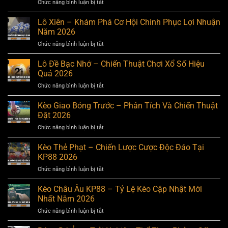
ở
Chức năng bình luận bị tắt
Giải
Quan
Lô
Thích
Trọng
Kép
Lô Xiên – Khám Phá Cơ Hội Chinh Phục Lợi Nhuận
Đầy
2026
Là
Đủ
Năm 2026
Gì
Khái
ở
Chức năng bình luận bị tắt
–
Niệm
Lô
Giải
Quen
Xiên
Lô Đề Bạc Nhớ – Chiến Thuật Chơi Xổ Số Hiệu
Thích
Kp88
–
Khái
Quả 2026
2026
Khám
Niệm
ở
Chức năng bình luận bị tắt
Phá
Quen
Lô
Cơ
Thuộc
Đề
Kèo Giao Bóng Trước – Phân Tích Và Chiến Thuật
Hội
Năm
Bạc
Chinh
Đặt 2026
2026
Nhớ
Phục
ở
Chức năng bình luận bị tắt
–
Lợi
Kèo
Chiến
Nhuận
Giao
Kèo Thẻ Phạt – Chiến Lược Cược Độc Đáo Tại
Thuật
Năm
Bóng
Chơi
KP88 2026
2026
Trước
Xổ
ở
Chức năng bình luận bị tắt
–
Số
Kèo
Phân
Hiệu
Thẻ
Kèo Châu Âu KP88 – Tỷ Lệ Kèo Cập Nhật Mới
Tích
Quả
Phạt
Và
Nhất Năm 2026
2026
–
Chiến
ở
Chức năng bình luận bị tắt
Chiến
Thuật
Kèo
Lược
Đặt
Châu