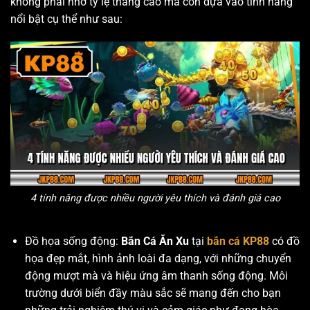
không phải nhờ tỷ lệ thắng cao mà còn dựa vào tính năng
nổi bật cụ thể như sau:
4 tính năng được nhiều người yêu thích và đánh giá cao
Đồ họa sống động:
Bắn Cá Ăn Xu
tại
bắn cá KP88
có đồ
họa đẹp mắt, hình ảnh loài đa dạng, với những chuyển
động mượt mà và hiệu ứng âm thanh sống động. Môi
trường dưới biển đầy màu sắc sẽ mang đến cho bạn