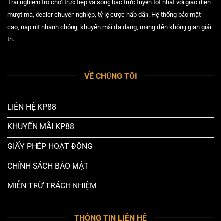
Trải nghiệm trò chơi trực tiếp và sòng bạc trực tuyến tốt nhất với giao diện
mượt mà, dealer chuyên nghiệp, tỷ lệ cược hấp dẫn. Hệ thống bảo mật
cao, nạp rút nhanh chóng, khuyến mãi đa dạng, mang đến không gian giải
trí.
VỀ CHÚNG TÔI
LIÊN HỆ KP88
KHUYẾN MÃI KP88
GIẤY PHÉP HOẠT ĐỘNG
CHÍNH SÁCH BẢO MẬT
MIỄN TRỪ TRÁCH NHIỆM
THÔNG TIN LIÊN HỆ