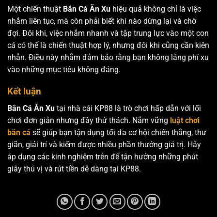
Một chiến thuật
Bắn Cá Ăn Xu
hiệu quả không chỉ là việc
nhắm liên tục, mà còn phải biết khi nào dừng lại và chờ
đợi. Đôi khi, việc nhắm nhanh và tập trung lực vào một con
cá có thể là chiến thuật hợp lý, nhưng đôi khi cũng cần kiên
nhẫn. Điều này nhằm đảm bảo rằng bạn không lãng phí xu
vào những mục tiêu không đáng.
Kết luận
Bắn Cá Ăn Xu
tại nhà cái KP88 là trò chơi hấp dẫn với lối
chơi đơn giản nhưng đầy thử thách. Nắm vững
luật chơi
bắn cá
sẽ giúp bạn tận dụng tối đa cơ hội chiến thắng, thư
giãn, giải trí và kiếm được nhiều phần thưởng giá trị. Hãy
áp dụng các kinh nghiệm trên để tận hưởng những phút
giây thú vị và rút tiền dễ dàng tại KP88.